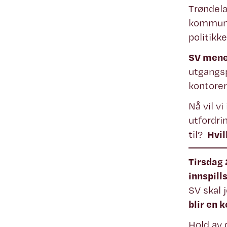
Trøndela
kommune
politikk
SV mener
utgangsp
kontorer
Nå vil v
utfordri
til?
Hvil
Tirsdag 
innspill
SV skal
blir en k
Hold av 