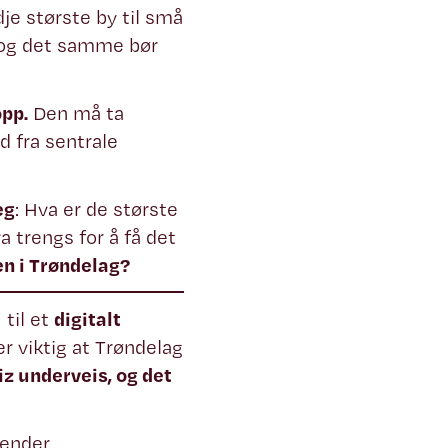
dje største by til små
 og det samme bør
opp.
Den må ta
d fra sentrale
eg
: Hva er de største
 trengs for å få det
en i Trøndelag?
til et
digitalt
er viktig at Trøndelag
uiz underveis, og det
sender