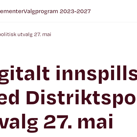
gementer
Valgprogram 2023-2027
olitisk utvalg 27. mai
gitalt innspil
d Distriktspol
valg 27. mai