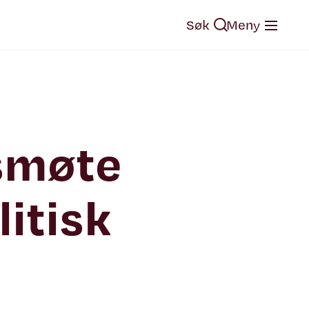
Søk
Meny
lsmøte
itisk