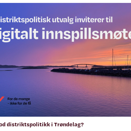
od distriktspolitikk i Trøndelag?