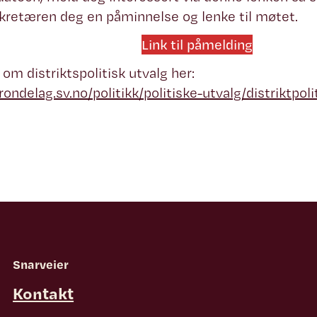
kretæren deg en påminnelse og lenke til møtet.
Link til påmelding
om distriktspolitisk utvalg her:
trondelag.sv.no/politikk/politiske-utvalg/distriktpol
Snarveier
Kontakt