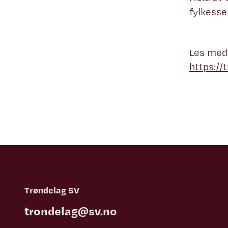
fylkesse
Les med 
https://
Trøndelag SV
trondelag@sv.no