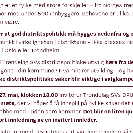
g er et fylke med store forskjeller – fra Norges tre
r med under 500 innbyggere. Behovene er ulike,
en være.
 at god distriktspolitikk må bygges nedenfra og 
unkt i virkeligheten i distriktene – ikke presses ne
 i Oslo eller Trondheim.
i i Trøndelag SVs distriktspolitiske utvalg
høre fra d
ngene i din kommune? Hva hindrer utvikling – og hva
ke distriktspolitiske saker blir viktige i valgkamp
27. mai, klokken 18.00
inviterer Trøndelag SVs DPU 
smøte,
der vi håper å få innspill på hvilke saker det 
 jobbe med i tiden som kommer.
Det blir en liten q
ort innledning av en invitert innleder.
datoen, meld deg interessert via denne lenken så 