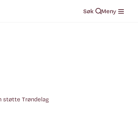
Søk
Meny
an støtte Trøndelag