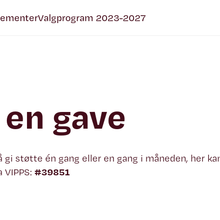
gementer
Valgprogram 2023-2027
 en gave
 å gi støtte én gang eller en gang i måneden, her k
a VIPPS:
#39851