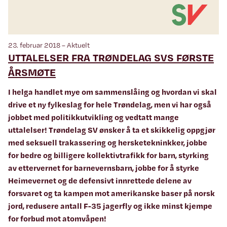
23. februar 2018 – Aktuelt
UTTALELSER FRA TRØNDELAG SVS FØRSTE
ÅRSMØTE
I helga handlet mye om sammenslåing og hvordan vi skal
drive et ny fylkeslag for hele Trøndelag, men vi har også
jobbet med politikkutvikling og vedtatt mange
uttalelser! Trøndelag SV ønsker å ta et skikkelig oppgjør
med seksuell trakassering og hersketekninkker, jobbe
for bedre og billigere kollektivtrafikk for barn, styrking
av ettervernet for barnevernsbarn, jobbe for å styrke
Heimevernet og de defensivt innrettede delene av
forsvaret og ta kampen mot amerikanske baser på norsk
jord, redusere antall F-35 jagerfly og ikke minst kjempe
for forbud mot atomvåpen!