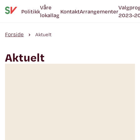
Våre
Valgpro
Politikk
Kontakt
Arrangementer
lokallag
2023-2
Forside
Aktuelt
Aktuelt