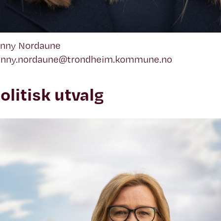
enny Nordaune
jenny.nordaune@trondheim.kommune.no
olitisk utvalg