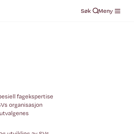
Søk
Meny
pesiell fagekspertise
SVs organisasjon
 utvalgenes
og utvikling av SVs