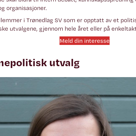
 og organisasjoner.
lemmer i Trønedlag SV som er opptatt av et politis
iske utvalgene, gjennom hele året eller på enkeltakt
Meld din interesse
nepolitisk utvalg