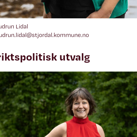
udrun Lidal
udrun.lidal@stjordal.kommune.no
riktspolitisk utvalg