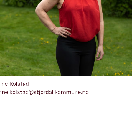
nne Kolstad
anne.kolstad@stjordal.kommune.no