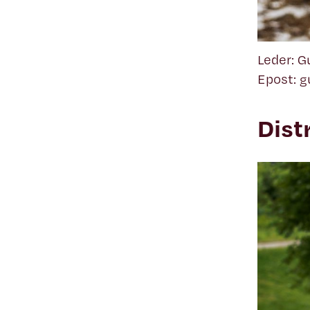
Leder: G
Epost: g
Dist