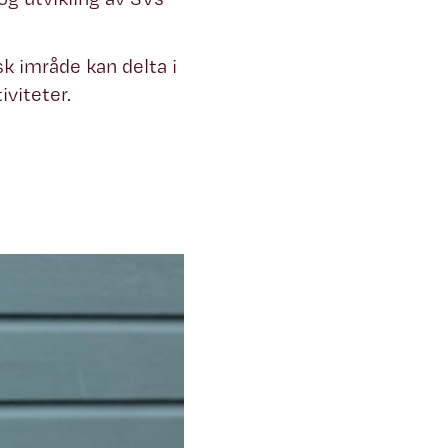
k imråde kan delta i
iviteter.