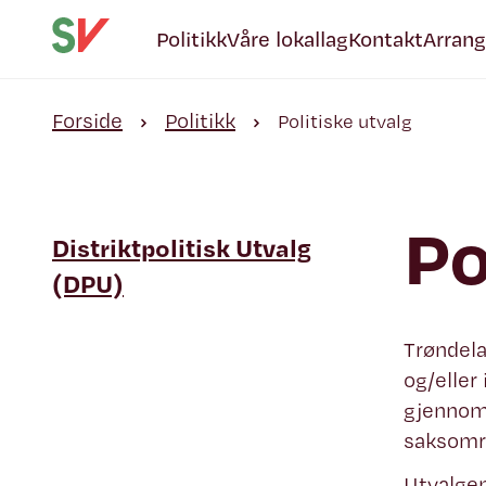
Politikk
Våre lokallag
Kontakt
Arran
Forside
Politikk
Politiske utvalg
Po
Distriktpolitisk Utvalg
(DPU)
Trøndela
og/eller
gjennom
saksomr
Utvalgen