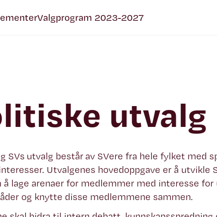
gementer
Valgprogram 2023-2027
litiske utvalg
g SVs utvalg består av SVere fra hele fylket med s
 interesser. Utvalgenes hovedoppgave er å utvikle 
 å lage arenaer for medlemmer med interesse for
åder og knytte disse medlemmene sammen.
e skal bidra til intern debatt, kunnskapsspredning 