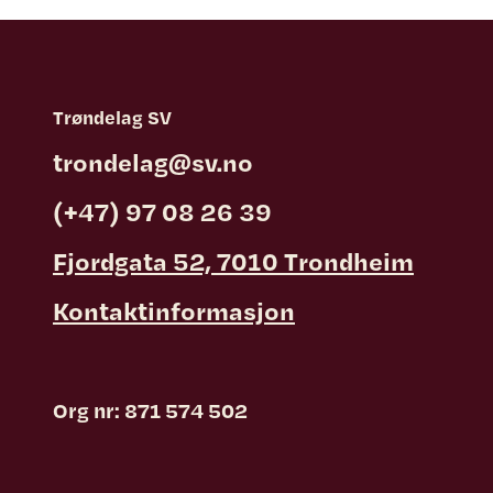
Trøndelag SV
trondelag@sv.no
(+47) 97 08 26 39
Fjordgata 52, 7010 Trondheim
Kontaktinformasjon
Org nr: 871 574 502