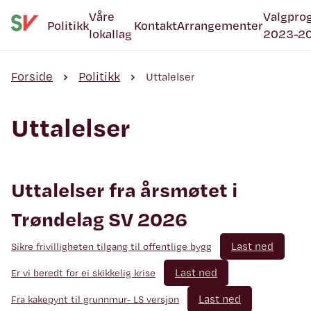
Våre
Valgpro
Politikk
Kontakt
Arrangementer
lokallag
2023-2
Forside
Politikk
Uttalelser
Uttalelser
Uttalelser fra årsmøtet i
Trøndelag SV 2026
Last ned
Sikre frivilligheten tilgang til offentlige bygg
Last ned
Er vi beredt for ei skikkelig krise
Last ned
Fra kakepynt til grunnmur- LS versjon