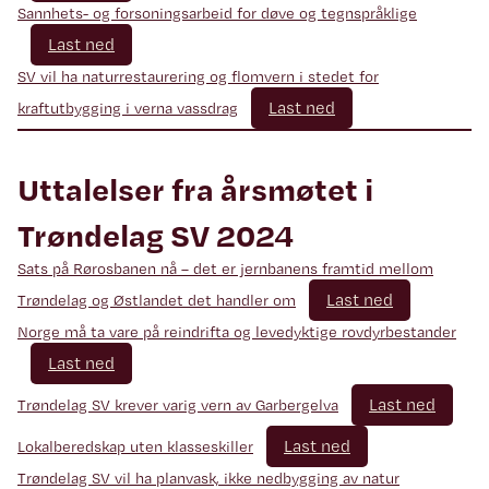
Sannhets- og forsoningsarbeid for døve og tegnspråklige
Last ned
SV vil ha naturrestaurering og flomvern i stedet for
Last ned
kraftutbygging i verna vassdrag
Uttalelser fra årsmøtet i
Trøndelag SV 2024
Sats på Rørosbanen nå – det er jernbanens framtid mellom
Last ned
Trøndelag og Østlandet det handler om
Norge må ta vare på reindrifta og levedyktige rovdyrbestander
Last ned
Last ned
Trøndelag SV krever varig vern av Garbergelva
Last ned
Lokalberedskap uten klasseskiller
Trøndelag SV vil ha planvask, ikke nedbygging av natur