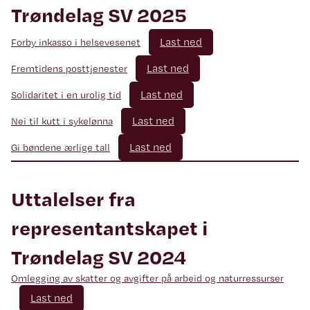
Trøndelag SV 2025
Last ned
Forby inkasso i helsevesenet
Last ned
Fremtidens posttjenester
Last ned
Solidaritet i en urolig tid
Last ned
Nei til kutt i sykelønna
Last ned
Gi bøndene ærlige tall
Uttalelser fra
representantskapet i
Trøndelag SV 2024
Omlegging av skatter og avgifter på arbeid og naturressurser
Last ned