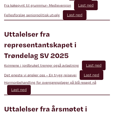
Last ned
Fra kakepynt til grunnmur- Medieversjon
Last ned
Fellesforslag seniorpolitisk utvalg
Uttalelser fra
representantskapet i
Trøndelag SV 2025
Last ned
Kvinnene i jordbruket trenger også avlastning
Last ned
Det eneste vi ønsker oss – En trygg reisevei
Hormonbehandling for overgangsplager på blå resept nå
Last ned
Uttalelser fra årsmøtet i