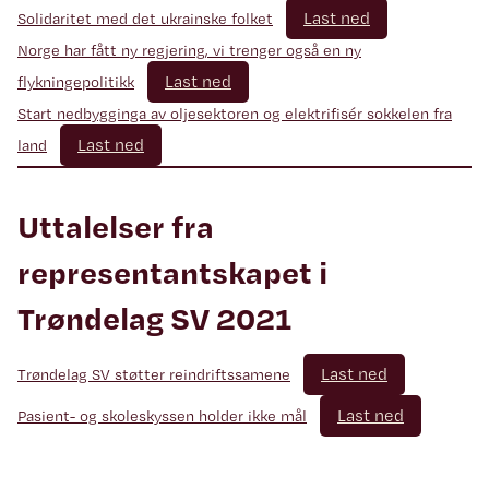
Last ned
Solidaritet med det ukrainske folket
Norge har fått ny regjering, vi trenger også en ny
Last ned
flykningepolitikk
Start nedbygginga av oljesektoren og elektrifisér sokkelen fra
Last ned
land
Uttalelser fra
representantskapet i
Trøndelag SV 2021
Last ned
Trøndelag SV støtter reindriftssamene
Last ned
Pasient- og skoleskyssen holder ikke mål