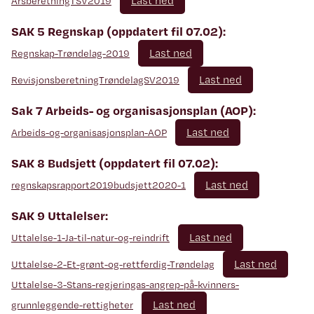
Last ned
ÅrsberetningTSV2019
SAK 5 Regnskap (oppdatert fil 07.02):
Last ned
Regnskap-Trøndelag-2019
Last ned
RevisjonsberetningTrøndelagSV2019
Sak 7 Arbeids- og organisasjonsplan (AOP):
Last ned
Arbeids-og-organisasjonsplan-AOP
SAK 8 Budsjett (oppdatert fil 07.02):
Last ned
regnskapsrapport2019budsjett2020-1
SAK 9 Uttalelser:
Last ned
Uttalelse-1-Ja-til-natur-og-reindrift
Last ned
Uttalelse-2-Et-grønt-og-rettferdig-Trøndelag
Uttalelse-3-Stans-regjeringas-angrep-på-kvinners-
Last ned
grunnleggende-rettigheter