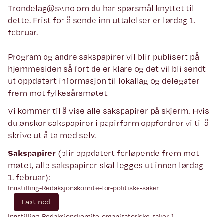
Trondelag@sv.no om du har spørsmål knyttet til
dette. Frist for å sende inn uttalelser er lørdag 1.
februar.
Program og andre sakspapirer vil blir publisert på
hjemmesiden så fort de er klare og det vil bli sendt
ut oppdatert informasjon til lokallag og delegater
frem mot fylkesårsmøtet.
Vi kommer til å vise alle sakspapirer på skjerm. Hvis
du ønsker sakspapirer i papirform oppfordrer vi til å
skrive ut å ta med selv.
Sakspapirer
(blir oppdatert forløpende frem mot
møtet, alle sakspapirer skal legges ut innen lørdag
1. februar):
Innstilling-Redaksjonskomite-for-politiske-saker
Last ned
Innstilling-Redaksjonskomite-organisatoriske-saker-1