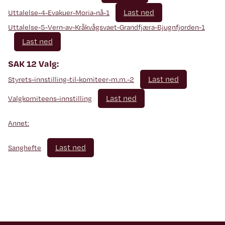
Last ned
Uttalelse-4-Evakuer-Moria-nå-1
Uttalelse-5-Vern-av-Kråkvågsvaet-Grandfjæra-Bjugnfjorden-1
Last ned
SAK 12 Valg:
Last ned
Styrets-innstilling-til-komiteer-m.m.-2
Last ned
Valgkomiteens-innstilling
Annet:
Last ned
Sanghefte