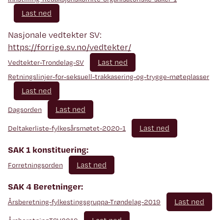
Last ned
Nasjonale vedtekter SV:
https://forrige.sv.no/vedtekter/
Last ned
Vedtekter-Trondelag-SV
Retningslinjer-for-seksuell-trakkasering-og-trygge-møteplasser
Last ned
Last ned
Dagsorden
Last ned
Deltakerliste-fylkesårsmøtet-2020-1
SAK 1 konstituering:
Last ned
Forretningsorden
SAK 4 Beretninger:
Last ned
Årsberetning-fylkestingsgruppa-Trøndelag-2019